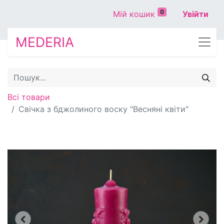
0
Мій кошик
Увійти
MEDERIA
Всі товари
Свічка з бджолиного воску "Весняні квіти"