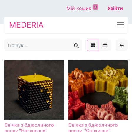
0
Мій кошик
Увійти
MEDERIA
Свічка з бджолиного
Свічка з бджолиного
воску "Натхнення"
воску, "Сніжинка"