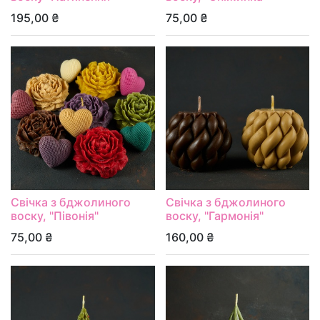
195,00
₴
75,00
₴
Свічка з бджолиного
Свічка з бджолиного
воску, "Півонія"
воску, "Гармонія"
75,00
₴
160,00
₴