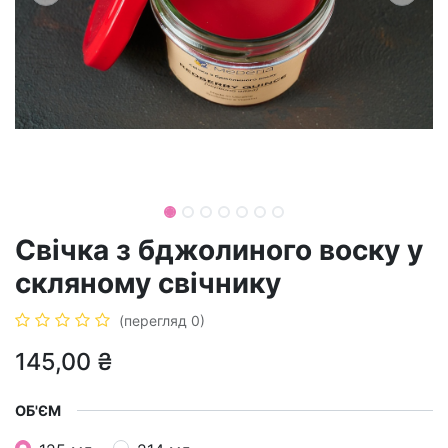
Свічка з бджолиного воску у
скляному свічнику
(перегляд 0)
145,00
₴
ОБ'ЄМ