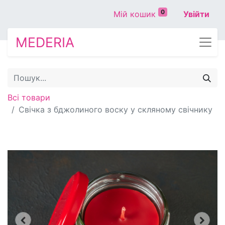
0
Мій кошик
Увійти
MEDERIA
Всі товари
Свічка з бджолиного воску у скляному свічнику